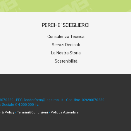
PERCHE' SCEGLIERCI
Consulenza Tecnica
Servizi Dedicati
La Nostra Storia
Sostenibilità
96070230 - PEC: leaderform@legalmail.it - Cod. fisc. 02696070230
Sociale € 4.000.000 i.v.
-
-
y & Policy
Termini&Condizioni
Politica Aziendale