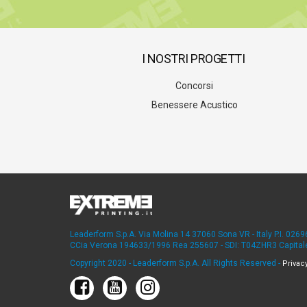
I NOSTRI PROGETTI
Concorsi
Benessere Acustico
Leaderform S.p.A. Via Molina 14 37060 Sona VR - Italy P.I. 026
CCia Verona 194633/1996 Rea 255607 - SDI: T04ZHR3 Capitale 
Copyright 2020 - Leaderform S.p.A. All Rights Reserved -
Privac