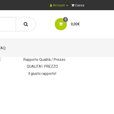
Account
Cassa
0
0,00€
FAQ
QUALITA\' PREZZO
Il giusto rapporto!