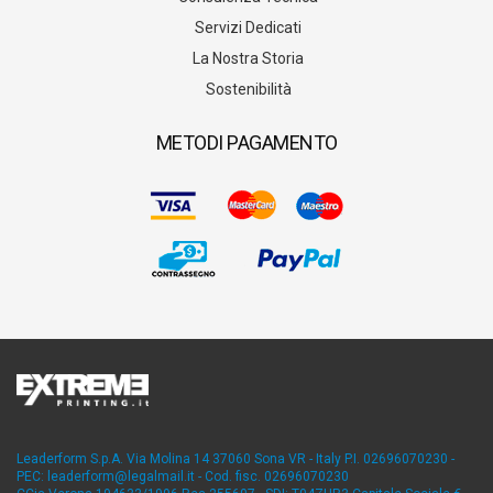
Servizi Dedicati
La Nostra Storia
Sostenibilità
METODI PAGAMENTO
Leaderform S.p.A. Via Molina 14 37060 Sona VR - Italy P.I. 02696070230 -
PEC: leaderform@legalmail.it - Cod. fisc. 02696070230