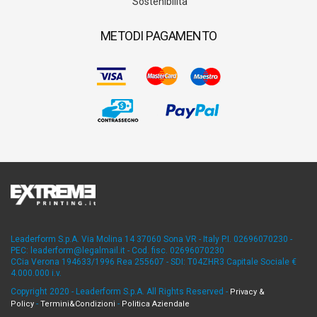
Sostenibilità
METODI PAGAMENTO
Leaderform S.p.A. Via Molina 14 37060 Sona VR - Italy P.I. 02696070230 -
PEC: leaderform@legalmail.it - Cod. fisc. 02696070230
CCia Verona 194633/1996 Rea 255607 - SDI: T04ZHR3 Capitale Sociale €
4.000.000 i.v.
Copyright 2020 - Leaderform S.p.A. All Rights Reserved -
Privacy &
-
-
Policy
Termini&Condizioni
Politica Aziendale