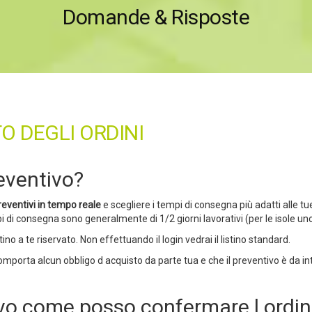
Domande & Risposte
O DEGLI ORDINI
reventivo?
reventivi in tempo reale
e scegliere i tempi di consegna più adatti alle t
 di consegna sono generalmente di 1/2 giorni lavorativi (per le isole uno 
stino a te riservato. Non effettuando il login vedrai il listino standard.
mporta alcun obbligo d acquisto da parte tua e che il preventivo è da i
tivo come posso confermare l ordi