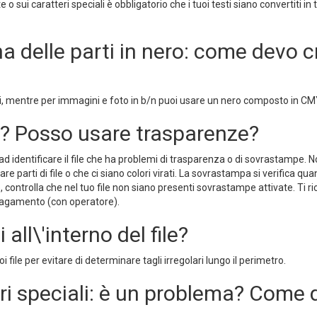
o sui caratteri speciali è obbligatorio che i tuoi testi siano convertiti in
 ha delle parti in nero: come devo cr
ti, mentre per immagini e foto in b/n puoi usare un nero composto in CM
? Posso usare trasparenze?
 ad identificare il file che ha problemi di trasparenza o di sovrastampe. 
re parti di file o che ci siano colori virati. La sovrastampa si verifica 
sto, controlla che nel tuo file non siano presenti sovrastampe attivate. T
 pagamento (con operatore).
 all\'interno del file?
i file per evitare di determinare tagli irregolari lungo il perimetro.
eri speciali: è un problema? Come d