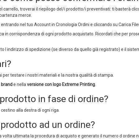
l carrello, troverai il riepilogo del/i prodotto/i preventivati: ti basterà c
i partenza merce.
to, entrando nel tuo Account in Cronologia Ordini e cliccando su Carica Fi
rafica in corrispondenza di ogni prodotto acquistato. Ricordati che per pro
o l indirizzo di spedizione (se diverso da quello già registrato) e il sis
ri?
i
per testare i nostri materiali e la nostra qualità di stampa.
 brand
e nella
versione con logo Extreme Printing
.
rodotto in fase di ordine?
cestino alla destra di ogni riga.
 prodotto ad un ordine?
a volta ultimata la procedura di acquisto e generato il numero d ordine 