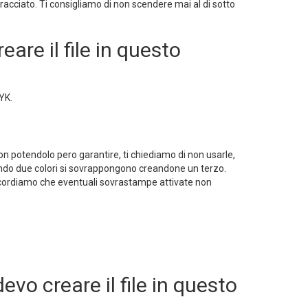
 tracciato. Ti consigliamo di non scendere mai al di sotto
eare il file in questo
YK.
Non potendolo pero garantire, ti chiediamo di non usarle,
quando due colori si sovrappongono creandone un terzo.
i ricordiamo che eventuali sovrastampe attivate non
evo creare il file in questo