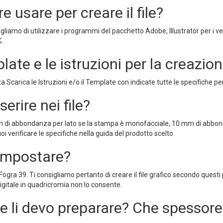
 usare per creare il file?
igliamo di utilizzare i programmi del pacchetto Adobe, Illustrator per i v
K.
ate e le istruzioni per la creazione
a Scarica le Istruzioni e/o il Template con indicate tutte le specifiche pe
rire nei file?
mm di abbondanza per lato se la stampa è monofacciale, 10 mm di abbondan
 verificare le specifiche nella guida del prodotto scelto.
 impostare?
gra 39. Ti consigliamo pertanto di creare il file grafico secondo quest
igitale in quadricromia non lo consente.
ome li devo preparare? Che spessore