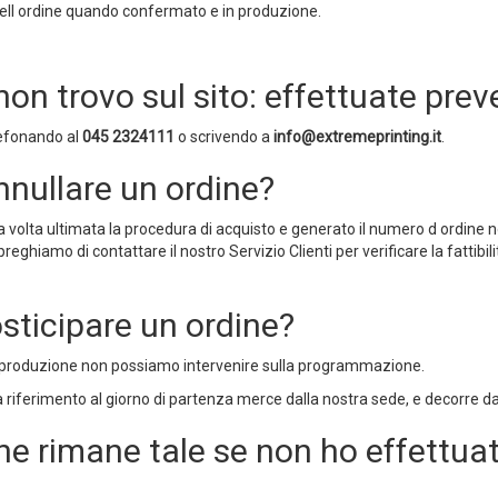
dell ordine quando confermato e in produzione.
on trovo sul sito: effettuate prev
elefonando al
045 2324111
o scrivendo a
info@extremeprinting.it
.
nnullare un ordine?
a volta ultimata la procedura di acquisto e generato il numero d ordine
reghiamo di contattare il nostro Servizio Clienti per verificare la fattibil
osticipare un ordine?
di produzione non possiamo intervenire sulla programmazione.
a riferimento al giorno di partenza merce dalla nostra sede, e decorre da
e rimane tale se non ho effettua