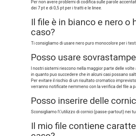
Per non avere problemi di codifica sulle parole accentate 
dei 7 pt e di 0,5 pt per i tratti e le linee.
Il file è in bianco e nero o
caso?
Ti consigliamo di usare nero puro monocolore per i tes
Posso usare sovrastampe
I nostri sistemi riescono nella maggior parte delle volte
in quanto puo succedere che in alcuni casi possano salta
Per evitare il rischio di un risultato cromatico imprevi
verranno notificate nemmeno con la verifica del file a
Posso inserire delle cornici
Sconsigliamo l\'utilizzo di cornici (passe-partout) nei tuo
Il mio file contiene caratt
caso?