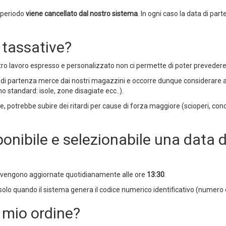
e periodo
viene cancellato dal nostro sistema
. In ogni caso la data di par
 tassative?
stro lavoro espresso e personalizzato non ci permette di poter prevedere
 di partenza merce dai nostri magazzini e occorre dunque considerare a
 standard: isole, zone disagiate ecc..).
, potrebbe subire dei ritardi per cause di forza maggiore (scioperi, con
onibile e selezionabile una data d
sti vengono aggiornate quotidianamente alle ore
13:30
.
solo quando il sistema genera il codice numerico identificativo (numero d
 mio ordine?