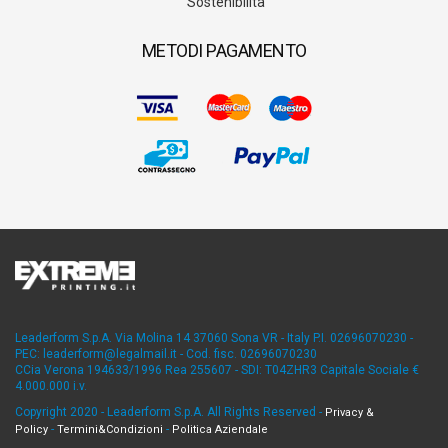
Sostenibilità
METODI PAGAMENTO
Leaderform S.p.A. Via Molina 14 37060 Sona VR - Italy P.I. 02696070230 -
PEC: leaderform@legalmail.it - Cod. fisc. 02696070230
CCia Verona 194633/1996 Rea 255607 - SDI: T04ZHR3 Capitale Sociale €
4.000.000 i.v.
Copyright 2020 - Leaderform S.p.A. All Rights Reserved -
Privacy &
-
-
Policy
Termini&Condizioni
Politica Aziendale