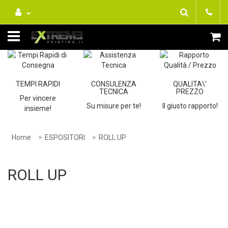
TEMPI RAPIDI
CONSULENZA
QUALITA\'
TECNICA
PREZZO
Per vincere
Su misure per te!
Il giusto rapporto!
insieme!
Home
ESPOSITORI
ROLL UP
ROLL UP