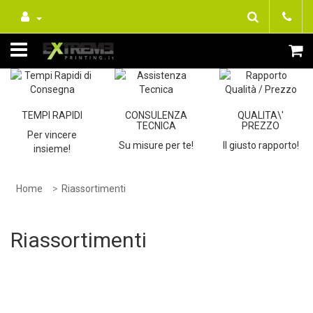
TEMPI RAPIDI
CONSULENZA
QUALITA\'
TECNICA
PREZZO
Per vincere
Su misure per te!
Il giusto rapporto!
insieme!
Home
Riassortimenti
Riassortimenti