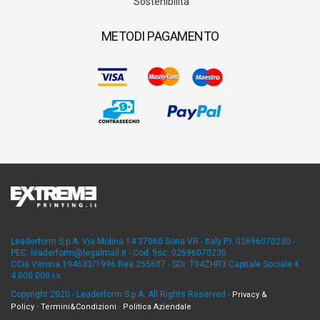
Sostenibilità
METODI PAGAMENTO
Leaderform S.p.A. Via Molina 14 37060 Sona VR - Italy P.I. 02696070230 -
PEC: leaderform@legalmail.it - Cod. fisc. 02696070230
CCia Verona 194633/1996 Rea 255607 - SDI: T04ZHR3 Capitale Sociale €
4.000.000 i.v.
Copyright 2020 - Leaderform S.p.A. All Rights Reserved -
Privacy &
-
-
Policy
Termini&Condizioni
Politica Aziendale