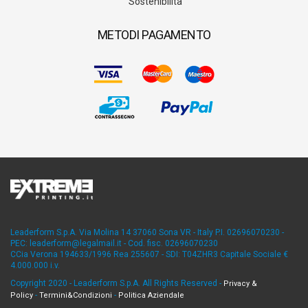
Sostenibilità
METODI PAGAMENTO
Leaderform S.p.A. Via Molina 14 37060 Sona VR - Italy P.I. 02696070230 -
PEC: leaderform@legalmail.it - Cod. fisc. 02696070230
CCia Verona 194633/1996 Rea 255607 - SDI: T04ZHR3 Capitale Sociale €
4.000.000 i.v.
Copyright 2020 - Leaderform S.p.A. All Rights Reserved -
Privacy &
-
-
Policy
Termini&Condizioni
Politica Aziendale